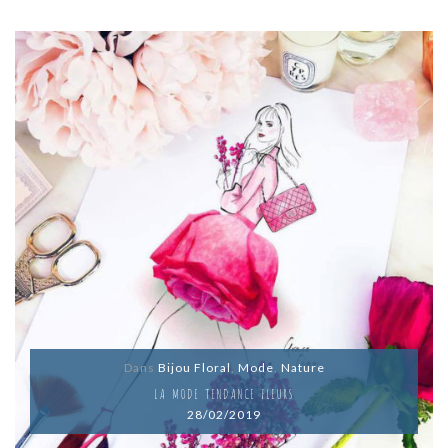
Dans
Bijou Floral
,
Mode
,
Nature
LA MODE TENDANCE FLEURS
28/02/2019