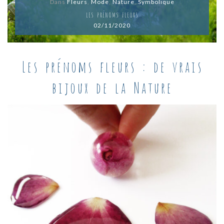
Dans
Fleurs
,
Mode
,
Nature
,
Symbolique
LES PRÉNOMS FLEURS
02/11/2020
Les prénoms fleurs : de vrais
bijoux de la Nature