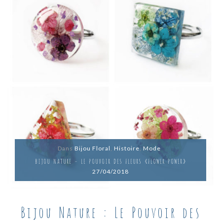
Dans
Bijou Floral
,
Histoire
,
Mode
BIJOU NATURE – LE POUVOIR DES FLEURS « FLOWER POWER »
27/04/2018
Bijou Nature : Le Pouvoir des