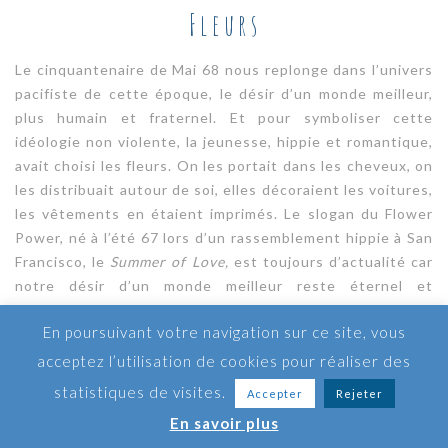
Fleurs
Le cinquantenaire de Mai 68 nous replonge dans l’univers
pacifiste de cette époque, le désir d’un monde meilleur,
plus humain et fraternel. Et pour symboliser cette
idéologie non violente, la jeunesse, hippie et romantique,
avait choisi les fleurs. On les portait dans les cheveux, on
les distribuait autour de soi, elles décoraient les voitures,
les vêtements en étaient imprimés. Le slogan du Flower
Power, né à l’été 67 lors d’un rassemblement hippie à San
Francisco, le
Summer of Love,
est toujours d’actualité car
notre désir d’un monde meilleur reste éternel et
universel.
En poursuivant votre navigation sur ce site, vous
acceptez l’utilisation de cookies pour réaliser des
statistiques de visites.
Accepter
Rejeter
En savoir plus