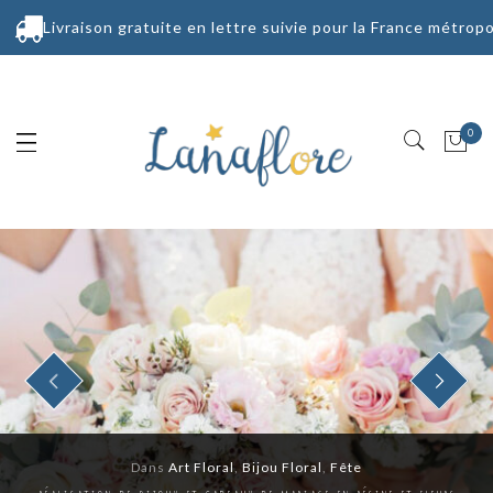
Livraison gratuite en lettre suivie pour la France métropo
0
PREVIOUS
NEXT
Dans
Art Floral
,
Bijou Floral
,
Fête