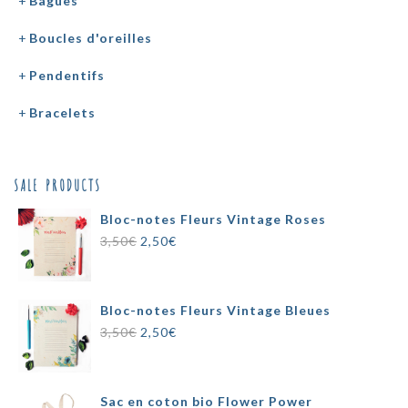
Bagues
Boucles d'oreilles
Pendentifs
Bracelets
SALE PRODUCTS
Bloc-notes Fleurs Vintage Roses
Le
Le
3,50
€
2,50
€
prix
prix
initial
actuel
était :
est :
Bloc-notes Fleurs Vintage Bleues
3,50€.
2,50€.
Le
Le
3,50
€
2,50
€
prix
prix
initial
actuel
était :
est :
Sac en coton bio Flower Power