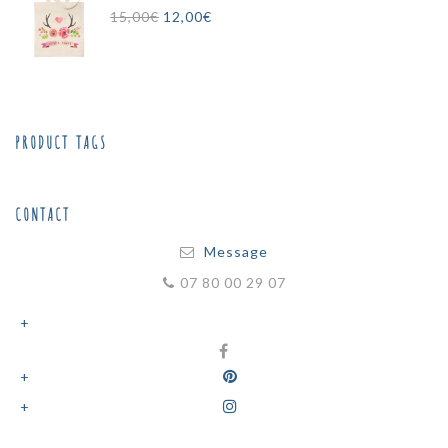
3,50€.
2,50€.
Le
Le
15,00
€
12,00
€
prix
prix
initial
actuel
était :
est :
15,00€.
12,00€.
PRODUCT TAGS
CONTACT
Message
07 80 00 29 07