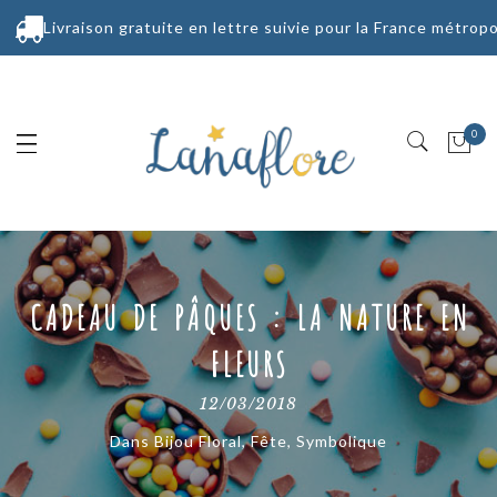
Livraison gratuite en lettre suivie pour la France métropo
0
CADEAU DE PÂQUES : LA NATURE EN
FLEURS
12/03/2018
Dans
Bijou Floral
,
Fête
,
Symbolique