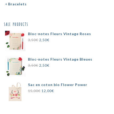
Bracelets
SALE PRODUCTS
Bloc-notes Fleurs Vintage Roses
Le
Le
3,50
€
2,50
€
prix
prix
initial
actuel
était :
est :
Bloc-notes Fleurs Vintage Bleues
3,50€.
2,50€.
Le
Le
3,50
€
2,50
€
prix
prix
initial
actuel
était :
est :
Sac en coton bio Flower Power
3,50€.
2,50€.
Le
Le
15,00
€
12,00
€
prix
prix
initial
actuel
était :
est :