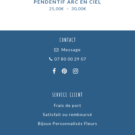
PENDENTIF ARC EN CIEL
Plage
25,00
€
–
30,00
€
de
prix :
25,00€
à
CONTACT
30,00€
Message
07 80 00 29 07
SERVICE CLIENT
Frais de port
Satisfait ou remboursé
Bijoux Personnalisés Fleurs