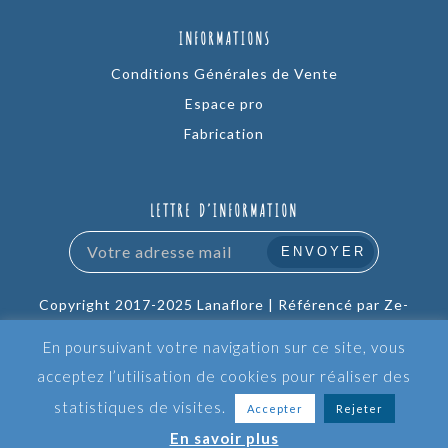
INFORMATIONS
Conditions Générales de Vente
Espace pro
Fabrication
LETTRE D’INFORMATION
Copyright 2017-2025 Lanaflore |
Référencé par Ze-
Company
En poursuivant votre navigation sur ce site, vous
acceptez l’utilisation de cookies pour réaliser des
Mentions légales
CGV
Conditions de retour
statistiques de visites.
Accepter
Rejeter
Blog
Plan du site
En savoir plus