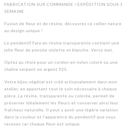
FABRICATION SUR COMMANDE / EXPÉDITION SOUS 1
prix :
SEMAINE
25,00€
Fusion de fleur et de résine, découvrez ce collier nature
à
au design unique !
30,00€
Le pendentif Fara en résine transparente contient une
jolie fleur de pensée violette et blanche. Verso mat.
Optez au choix pour un cordon en nylon coloré ou une
chaîne serpent en argent 925.
Votre bijou végétal est créé artisanalement dans mon
atelier, en apportant tout le soin nécessaire à chaque
pièce. La résine, transparente ou colorée, permet de
préserver idéalement les fleurs et conserver ainsi leur
fraîcheur naturelle. Il peut y avoir une légère variation
dans la couleur et l’apparence du pendentif que vous
recevez car chaque fleur est unique.