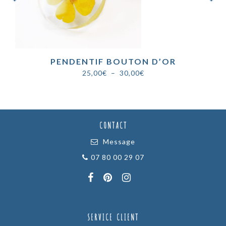
PENDENTIF BOUTON D’OR
Plage
25,00
€
–
30,00
€
de
prix :
25,00€
à
CONTACT
30,00€
Message
07 80 00 29 07
SERVICE CLIENT