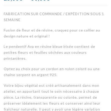
de
FABRICATION SUR COMMANDE / EXPÉDITION SOUS 1
prix :
SEMAINE
25,00€
Fusion de fleur et de résine, craquez pour ce collier au
à
design nature et original !
30,00€
Le pendentif Ava en résine bleue irisée contient de
petites fleurs et feuilles séchées aux couleurs
printanières.
Optez au choix pour un cordon en nylon coloré ou une
chaîne serpent en argent 925.
Votre bijou végétal est créé artisanalement dans mon
atelier, en apportant tout le soin nécessaire à chaque
pièce. La résine, transparente ou colorée, permet de
préserver idéalement les fleurs et conserver ainsi leur
fraîcheur naturelle. Il peut y avoir une légère variation