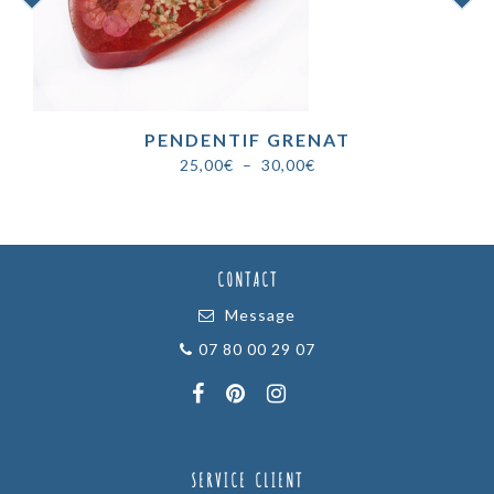
PENDENTIF GRENAT
Plage
25,00
€
–
30,00
€
de
prix :
25,00€
à
CONTACT
30,00€
Message
07 80 00 29 07
SERVICE CLIENT