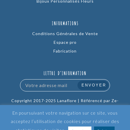
Bijoux Personnalisés Fleurs
INFORMATIONS
Conditions Générales de Vente
Espace pro
Fabrication
LETTRE D’INFORMATION
Copyright 2017-2025 Lanaflore |
Référencé par Ze-
Company
En poursuivant votre navigation sur ce site, vous
acceptez l’utilisation de cookies pour réaliser des
Mentions légales
CGV
Conditions de retour