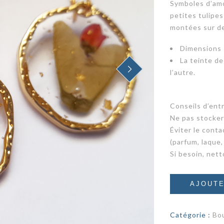
Symboles d’amo
petites tulipe
montées sur d
Dimensions :
La teinte de
l’autre.
NEXT
Conseils d’entr
Ne pas stocker 
Éviter le conta
(parfum, laque
Si besoin, nett
AJOUTE
Catégorie :
Bou