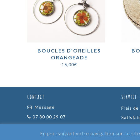
BOUCLES D’OREILLES
BO
ORANGEADE
16,00
€
CONTACT
SERVICE 
Message
Frais de
07 80 00 29 07
Satisfai
Bijoux P
En poursuivant votre navigation sur ce site
Copyright 2017-2025 Lanaflore |
Référencé par 