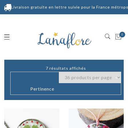
Livraison gratuite en lettre suivie pour la France métropo
0
7 résultats affichés
Trié
du
plus
récent
au
plus
ancien