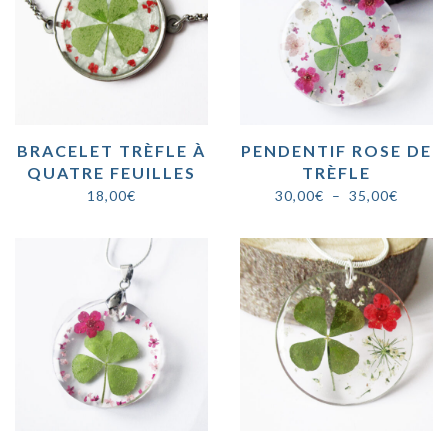
BRACELET TRÈFLE À
PENDENTIF ROSE DE
QUATRE FEUILLES
TRÈFLE
Plage
18,00
€
30,00
€
–
35,00
€
de
prix :
30,00€
à
35,00€