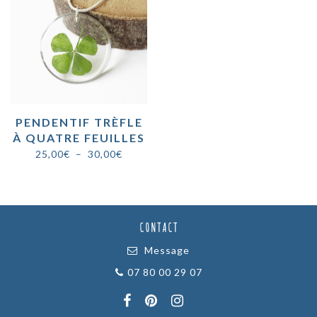
à
à
30,00€
30,00€
PENDENTIF TRÈFLE
À QUATRE FEUILLES
Plage
25,00
€
–
30,00
€
de
prix :
25,00€
à
CONTACT
30,00€
Message
07 80 00 29 07